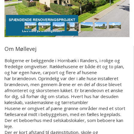
Om Møllevej
Boligerne er beliggende i Hornbæk i Randers, i rolige og
fredelige omgivelser. Rækkehusene er både ét og to plan,
og har egen have, carport og flere af husene
har brændeovn. Oprindelig var der i alle huse installeret
brændeovn, men gennem årene er en del af disse blevet
afmonteret og skorstenen lukket. Er brændeovn et ønske
for dig, så forhør dig om status.
Hvert hus har desuden
køleskab, vaskemaskine og tørretumbler
Husene er omgivet af pæne grønne områder med et stort
fællesareal midt i bebyggelsen, med en fælles legeplads.
Der et beboerhus med selskabslokaler, som beboere kan
leje.
Der er kort afstand til daginstitution, skole og