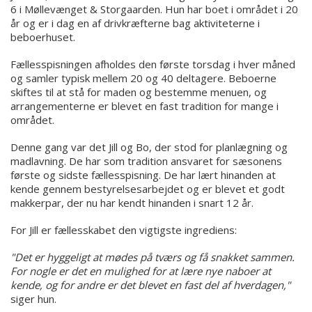
6 i Møllevænget & Storgaarden. Hun har boet i området i 20
år og er i dag en af drivkræfterne bag aktiviteterne i
beboerhuset.
Fællesspisningen afholdes den første torsdag i hver måned
og samler typisk mellem 20 og 40 deltagere. Beboerne
skiftes til at stå for maden og bestemme menuen, og
arrangementerne er blevet en fast tradition for mange i
området.
Denne gang var det Jill og Bo, der stod for planlægning og
madlavning. De har som tradition ansvaret for sæsonens
første og sidste fællesspisning. De har lært hinanden at
kende gennem bestyrelsesarbejdet og er blevet et godt
makkerpar, der nu har kendt hinanden i snart 12 år.
For Jill er fællesskabet den vigtigste ingrediens:
"Det er hyggeligt at mødes på tværs og få snakket sammen.
For nogle er det en mulighed for at lære nye naboer at
kende, og for andre er det blevet en fast del af hverdagen,"
siger hun.