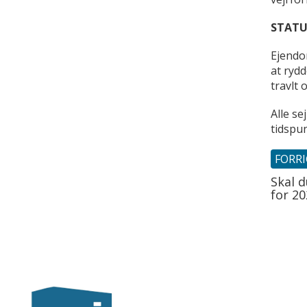
STATU
Ejendo
at rydd
travlt
Alle se
tidspun
FORR
Skal 
for 20