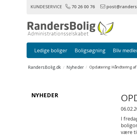
KUNDESERVICE
70 26 00 76
post@randers
Ledige boliger
Boligsøgning
Bliv medl
RandersBolig.dk
Nyheder
Opdatering: Håndtering a
NYHEDER
OPD
06.02.
I freda
boligo
være t