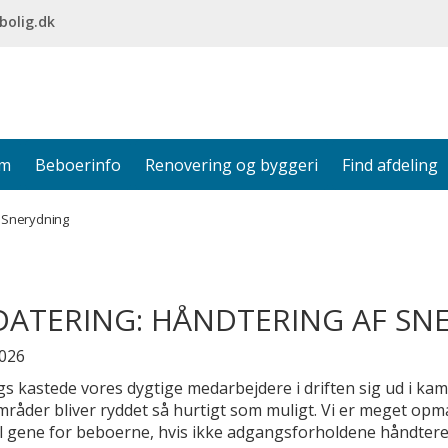
bolig.dk
em
Beboerinfo
Renovering og byggeri
Find afdeling
f Snerydning
ATERING: HÅNDTERING AF SN
2026
gs kastede vores dygtige medarbejdere i driften sig ud i kamp
mråder bliver ryddet så hurtigt som muligt. Vi er meget 
il gene for beboerne, hvis ikke adgangsforholdene håndteres