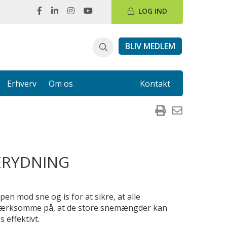
LOG IND
BLIV MEDLEM
Erhverv
Om os
Kontakt
ERYDNING
en mod sne og is for at sikre, at alle
opmærksomme på, at de store snemængder kan
 effektivt.