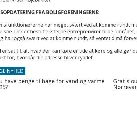
SOPDATERING FRA BOLIGFORENINGERNE:
msfunktionærerne har meget svært ved at komme rundt med bil
e sne. Der er bestilt eksterne entreprenører til de områder,
 og har også svært ved at komme rundt, så ventetid må forve
jl er sat til, alt hvad der kan køre er ude at køre og alle gør
kt for, hvornår din adresse bliver ryddet.
IGE NYHED
du have penge tilbage for vand og varme
Gratis ou
25?
Nørreva