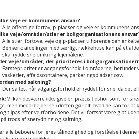
ilke veje er kommunens ansvar?
Alle offentlige fortov, p-pladser og veje er kommunens ans
ilke veje/områder/stier er boligorganisationens ansvar
Alle stier, fortove, veje og p-pladser tilhørende den enkelt
Bemærk: afdelinger med særligt rækkehuse kan på et afde
skal rydde sne omkring lejemålene.
 der veje/områder, der prioriteres i boligorganisationer
Førsteprioritet er adgangsforhold i områderne, herunder vej
vaskerier, affaldscontainere, parkeringspladser osv.
ordan med saltning?
Der saltes, når adgangsforhold er ryddet for sne, da det el
k:
Vi kan desværre ikke give en præcis tidshorisont for sne
, men medarbejderne i driften gør alt, hvad de kan for at kom
og tilpas efter vejrforholdene. Det vil fortsat være glat udenf
 på trods af snerydning og saltning.
ker alle beboere for jeres tålmodighed og forståelse i denn
hold, vi ser i øjeblikket.