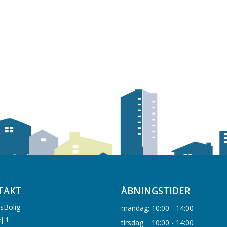
TAKT
ÅBNINGSTIDER
sBolig
mandag:
10:00 - 14:00
j 1
tirsdag:
10:00 - 14:00