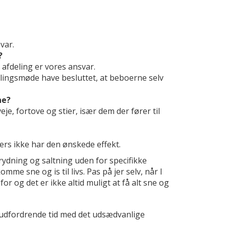
var.
?
e afdeling er vores ansvar.
lingsmøde have besluttet, at beboerne selv
ne?
e, fortove og stier, især dem der fører til
lers ikke har den ønskede effekt.
rydning og saltning uden for specifikke
me sne og is til livs. Pas på jer selv, når I
or og det er ikke altid muligt at få alt sne og
e udfordrende tid med det udsædvanlige