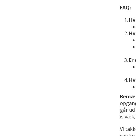
FAQ:
Hv
Hv
Er
Hv
Bemær
opgange
går ud 
is væk,
Vi tak
vejrfor