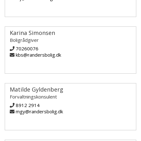
Karina Simonsen
Boligrådgiver
70260076
kbs@randersbolig.dk
Matilde Gyldenberg
Forvaltningskonsulent
8912 2914
mgy@randersbolig.dk