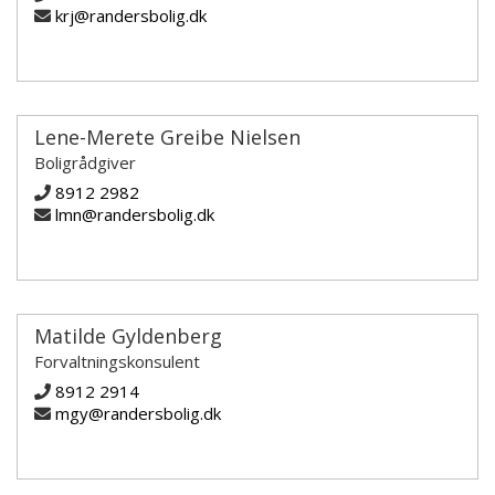
krj@randersbolig.dk
Lene-Merete Greibe Nielsen
Boligrådgiver
8912 2982
lmn@randersbolig.dk
Matilde Gyldenberg
Forvaltningskonsulent
8912 2914
mgy@randersbolig.dk