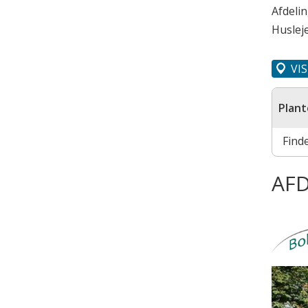
Afdeli
Husleje
VI
Plant
Find
AFD