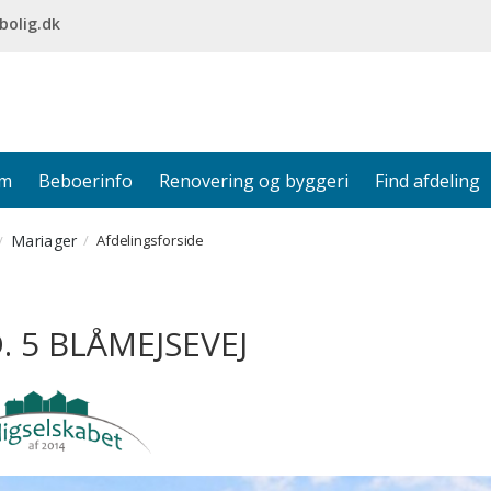
bolig.dk
em
Beboerinfo
Renovering og byggeri
Find afdeling
Mariager
Afdelingsforside
. 5 BLÅMEJSEVEJ