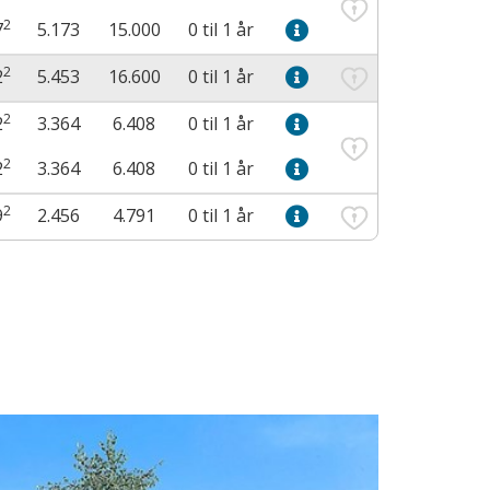
2
7
5.173
15.000
0 til 1 år
2
2
5.453
16.600
0 til 1 år
2
2
3.364
6.408
0 til 1 år
2
2
3.364
6.408
0 til 1 år
2
9
2.456
4.791
0 til 1 år