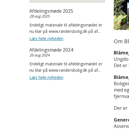
Afdelingsmøde 2025
28 aug 2025
Endeligt materiale til afdelingsmødet er
nu klar på www.randersbolig.dk på af...
Læs hele nyheden
Om Bl
Afdelingsmøde 2024
Blåmej
26 aug 2024
Ungdom
Endeligt materiale til afdelingsmødet er
Det er 
nu klar på www.randersbolig.dk på af...
Blåmej
Læs hele nyheden
Bolige
med eg
fjernva
Der er 
Genere
Assens 