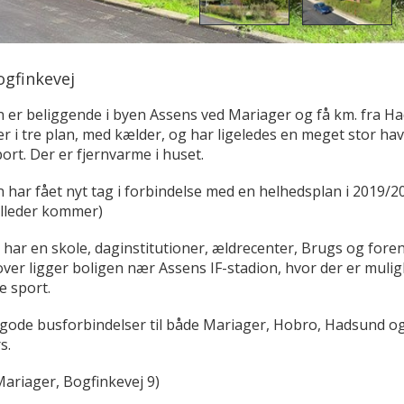
gfinkevej
n er beliggende i byen Assens ved Mariager og få km. fra H
r i tre plan, med kælder, og har ligeledes en meget stor ha
ort. Der er fjernvarme i huset.
 har fået nyt tag i forbindelse med en helhedsplan i 2019/2
illeder kommer)
har en skole, daginstitutioner, ældrecenter, Brugs og foren
ver ligger boligen nær Assens IF-stadion, hvor der er mulig
e sport.
 gode busforbindelser til både Mariager, Hobro, Hadsund o
s.
Mariager, Bogfinkevej 9)