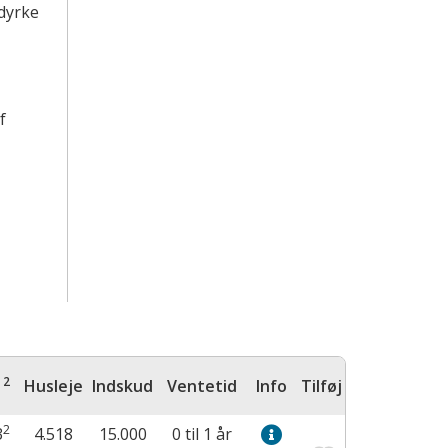
dyrke
f
2
M
Husleje
Indskud
Ventetid
Info
Tilføj
2
3
4.518
15.000
0 til 1 år