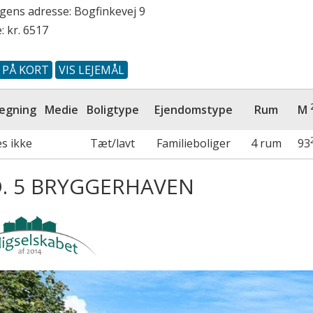
ngens adresse:
Bogfinkevej 9
: kr. 6517
S PÅ KORT
VIS LEJEMÅL
egning
Medie
Boligtype
Ejendomstype
Rum
M
es ikke
Tæt/lavt
Familieboliger
4 rum
93
. 5 BRYGGERHAVEN