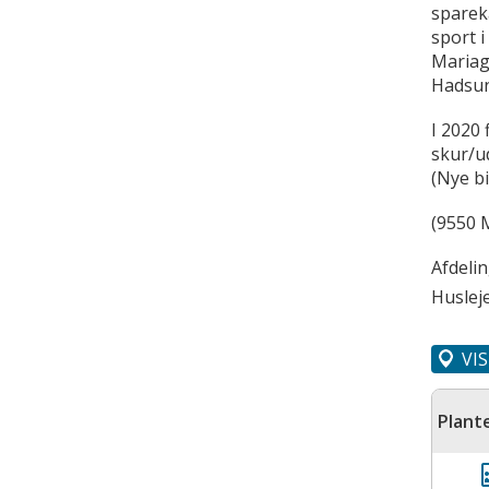
sparek
sport 
Mariag
Hadsun
I 2020 
skur/u
(Nye b
(9550 M
Afdeli
Husleje
VI
Plant