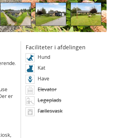
Faciliteter i afdelingen
Hund
erende.
Kat
Have
use
Elevator
Der er
Legeplads
Fællesvask
iosk,