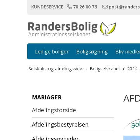
KUNDESERVICE
70 26 00 76
post@randers
Ledige boliger
Boligsøgning
Bliv medl
Selskabs og afdelingssider
Boligselskabet af 2014
AFD
MARIAGER
Afdelingsforside
Afdelingsbestyrelsen
Afdelingsnyheder