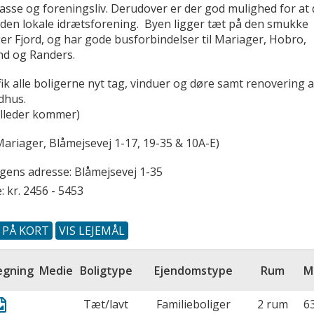
asse og foreningsliv. Derudover er der god mulighed for at 
i den lokale idrætsforening. Byen ligger tæt på den smukke
er Fjord, og har gode busforbindelser til Mariager, Hobro,
d og Randers.
fik alle boligerne nyt tag, vinduer og døre samt renovering a
dhus.
illeder kommer)
ariager, Blåmejsevej 1-17, 19-35 & 10A-E)
ngens adresse:
Blåmejsevej 1-35
: kr. 2456 - 5453
S PÅ KORT
VIS LEJEMÅL
egning
Medie
Boligtype
Ejendomstype
Rum
Tæt/lavt
Familieboliger
2 rum
6