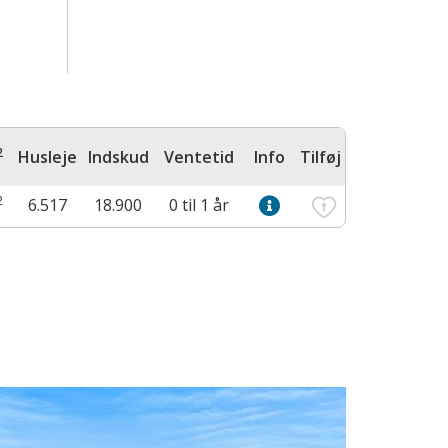
2
Husleje
Indskud
Ventetid
Info
Tilføj
2
6.517
18.900
0 til 1 år