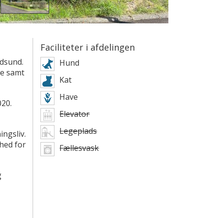
Faciliteter i afdelingen
adsund.
Hund
ve samt
Kat
Have
020.
Elevator
Legeplads
ingsliv.
hed for
Fællesvask
g