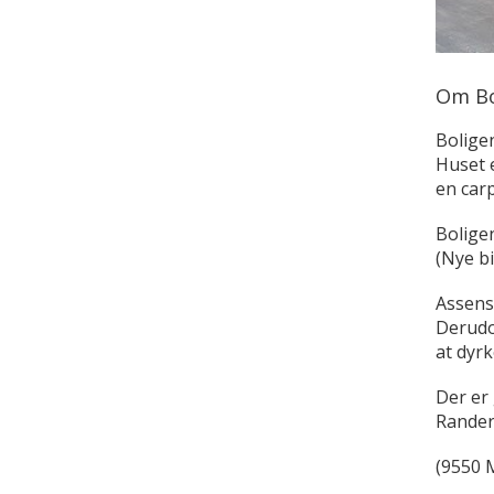
Om Bo
Bolige
Huset e
en carp
Boligen
(Nye b
Assens 
Derudo
at dyrk
Der er
Rander
(9550 