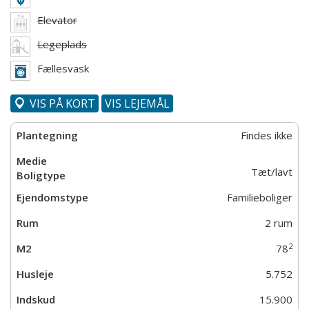
Elevator
Legeplads
Fællesvask
VIS PÅ KORT
VIS LEJEMÅL
Findes ikke
Tæt/lavt
Familieboliger
2 rum
2
78
5.752
15.900