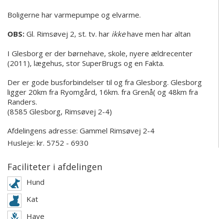
Boligerne har varmepumpe og elvarme.
OBS:
Gl. Rimsøvej 2, st. tv. har
ikke
have men har altan
I Glesborg er der børnehave, skole, nyere ældrecenter
(2011), lægehus, stor SuperBrugs og en Fakta.
Der er gode busforbindelser til og fra Glesborg. Glesborg
ligger 20km fra Ryomgård, 16km. fra Grenå( og 48km fra
Randers.
(8585 Glesborg, Rimsøvej 2-4)
Afdelingens adresse:
Gammel Rimsøvej 2-4
Husleje: kr. 5752 - 6930
Faciliteter i afdelingen
Hund
Kat
Have