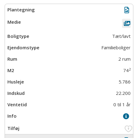
Tæt/lavt
Familieboliger
2 rum
2
74
5.786
22.200
0 til 1 år