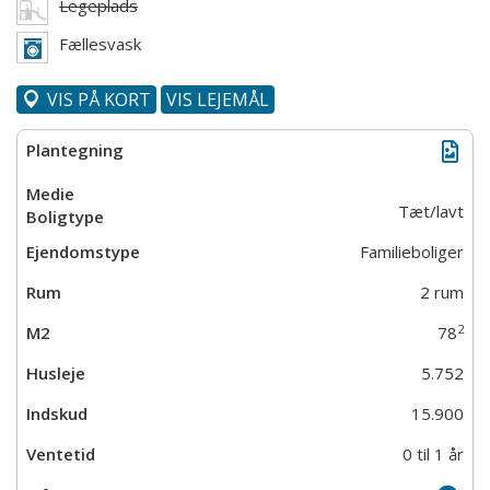
Legeplads
Fællesvask
VIS PÅ KORT
VIS LEJEMÅL
Tæt/lavt
Familieboliger
2 rum
2
78
5.752
15.900
0 til 1 år