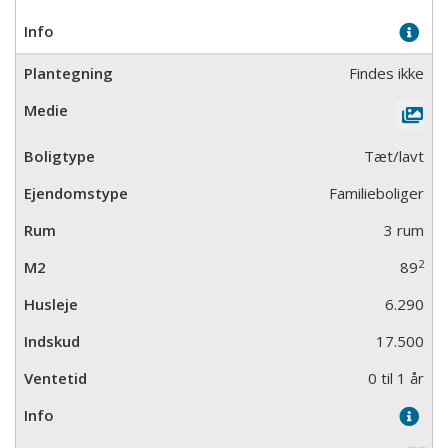
Findes ikke
Tæt/lavt
Familieboliger
3 rum
2
89
6.290
17.500
0 til 1 år