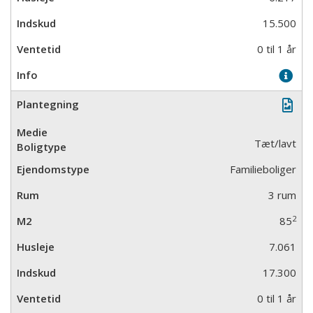
15.500
0 til 1 år
Tæt/lavt
Familieboliger
3 rum
2
85
7.061
17.300
0 til 1 år