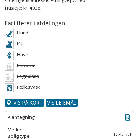
Afdelingens adresse:
Auningvej 72-86
Husleje: kr. 4038
Faciliteter i afdelingen
Hund
Kat
Have
Elevator
Legeplads
Fællesvask
VIS PÅ KORT
VIS LEJEMÅL
Tæt/lavt