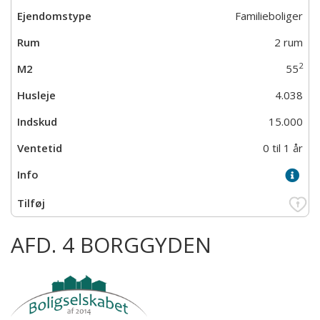
Familieboliger
2 rum
2
55
4.038
15.000
0 til 1 år
AFD. 4 BORGGYDEN