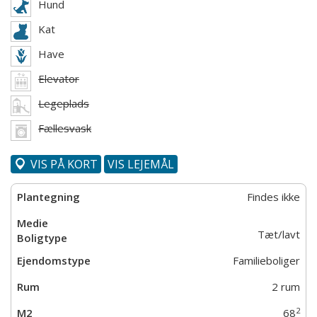
Hund
Kat
Have
Elevator
Legeplads
Fællesvask
VIS PÅ KORT
VIS LEJEMÅL
Findes ikke
Tæt/lavt
Familieboliger
2 rum
2
68