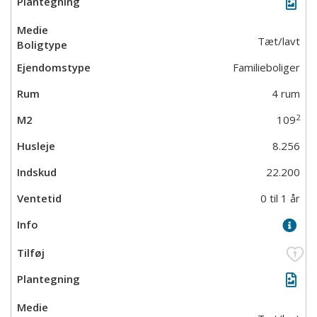
Tæt/lavt
Familieboliger
4 rum
2
109
8.256
22.200
0 til 1 år