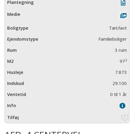
Tæt/lavt
Familieboliger
3 rum
2
97
7.873
29.100
0 til 1 år