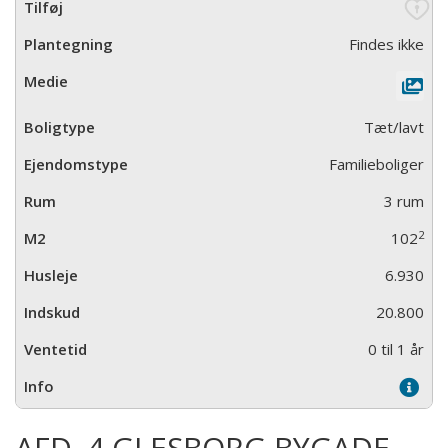
Findes ikke
Tæt/lavt
Familieboliger
3 rum
2
102
6.930
20.800
0 til 1 år
AFD. 4 GLESBORG BYGADE