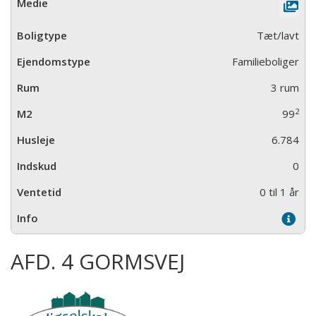
Tæt/lavt
Familieboliger
3 rum
2
99
6.784
0
0 til 1 år
AFD. 4 GORMSVEJ