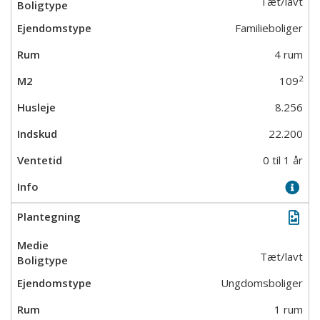
Tæt/lavt
Familieboliger
4 rum
2
109
8.256
22.200
0 til 1 år
Tæt/lavt
Ungdomsboliger
1 rum