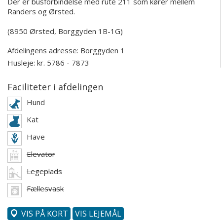
Der er busforbindelse med rute 211 som kører mellem
Randers og Ørsted.
(8950 Ørsted, Borggyden 1B-1G)
Afdelingens adresse:
Borggyden 1
Husleje: kr. 5786 - 7873
Faciliteter i afdelingen
Hund
Kat
Have
Elevator
Legeplads
Fællesvask
VIS PÅ KORT
VIS LEJEMÅL