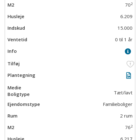
2
70
6.209
15.000
0 til 1 år
Tæt/lavt
Familieboliger
2 rum
2
76
6.217