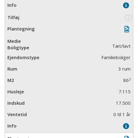
Tæt/lavt
Familieboliger
3 rum
2
86
7.115
17.500
0 til 1 år