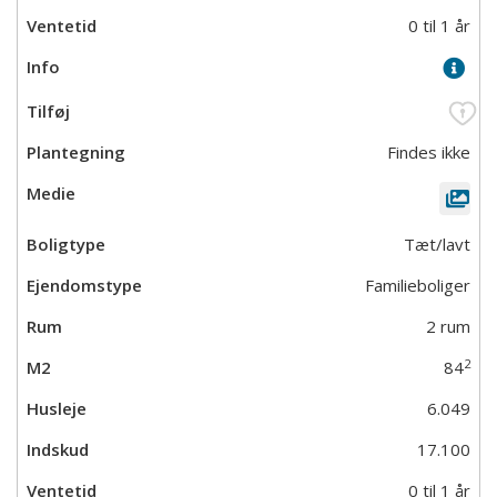
0 til 1 år
Findes ikke
Tæt/lavt
Familieboliger
2 rum
2
84
6.049
17.100
0 til 1 år