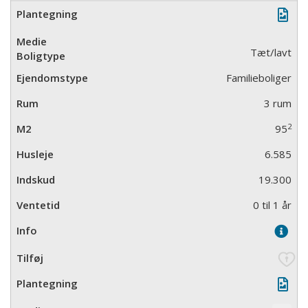
Tæt/lavt
Familieboliger
3 rum
2
95
6.585
19.300
0 til 1 år