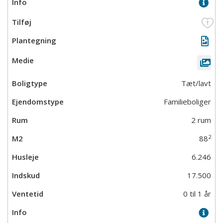
Tæt/lavt
Familieboliger
2 rum
2
88
6.246
17.500
0 til 1 år