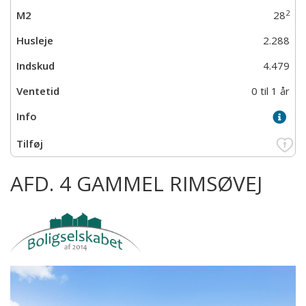
2
28
2.288
4.479
0 til 1 år
AFD. 4 GAMMEL RIMSØVEJ