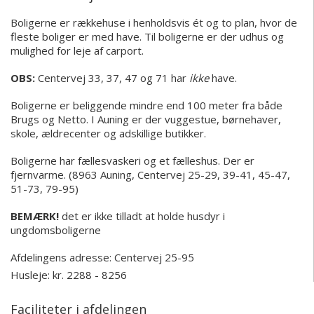
Boligerne er rækkehuse i henholdsvis ét og to plan, hvor de
fleste boliger er med have. Til boligerne er der udhus og
mulighed for leje af carport.
OBS:
Centervej 33, 37, 47 og 71 har
ikke
have.
Boligerne er beliggende mindre end 100 meter fra både
Brugs og Netto. I Auning er der vuggestue, børnehaver,
skole, ældrecenter og adskillige butikker.
Boligerne har fællesvaskeri og et fælleshus.
Der er
fjernvarme.
(8963 Auning, Centervej 25-29, 39-41, 45-47,
51-73, 79-95)
BEMÆRK!
det er ikke tilladt at holde husdyr i
ungdomsboligerne
Afdelingens adresse:
Centervej 25-95
Husleje: kr. 2288 - 8256
Faciliteter i afdelingen