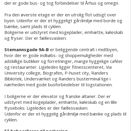
der er gode bus- og tog forbindelser til Århus og omegn.
Fra den øverste etage er der en utrolig flot udsigt over
byen. Udenfor er der et hyggeligt gårdmiljø med borde og
bænke, samt plads til cyklen.
Boligerne er udstyret med kogeplader, emhætte, køleskab
og fryser. Der er fællesvaskeri.
Stemannsgade 9A-B
er beliggende centralt i midtbyen,
hvor der er gode indkøbs- og shoppemuligheder med
adskillige butikker og forretninger, mange hyggelige caféer
og restauranter. Ligeledes ligger fitnesscenteret, Via
University college, Biografen, P-huset city, Randers
Bibliotek, Underværket og Randers busterminal lige i
nærheden med gode busforbindelser til togstationen.
I boligerne er der elevator og franske altaner. Der er
udstyret med kogeplader, emhætte, køleskab og en lille
fryseboks. Ligeledes er der fællesvaskeri.
Udenfor er der et hyggelig gårdmiljø med bænke og plads til
cyklen.
Få beboerlicens til parkering