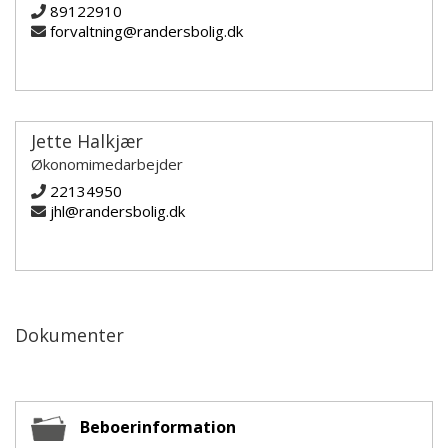
89122910
forvaltning@randersbolig.dk
Jette Halkjær
Økonomimedarbejder
22134950
jhl@randersbolig.dk
Dokumenter
Beboerinformation