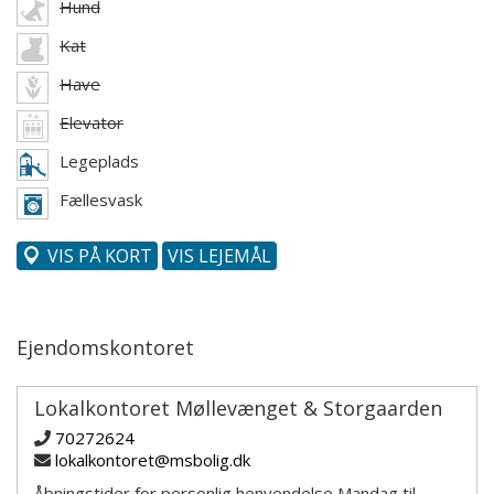
Hund
Kat
Have
Elevator
Legeplads
Fællesvask
VIS PÅ KORT
VIS LEJEMÅL
Ejendomskontoret
Lokalkontoret Møllevænget & Storgaarden
70272624
lokalkontoret@msbolig.dk
Åbningstider for personlig henvendelse Mandag til