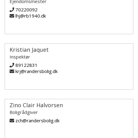
Ejendomsmester
70220092
lhj@rb1940.dk
Kristian Jaquet
Inspektør
89122831
krj@randersbolig.dk
Zino Clair Halvorsen
Boligrådgiver
zch@randersbolig.dk