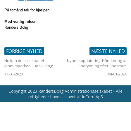
På forhånd tak for hjælpen.
Med venlig hilsen
Randers Bolig
FORRIGE NYHED
NÆSTE NYHED
Nu kan du spille padel i
Nyhedsopdatering: Håndtering af
Jennumparken - Book i dag!
Snerydning efter Snestorm
11-05-2023
04-01-2024
Copyright 2023 RandersBolig Administrationsselskabet - Alle
rettigheder haves - Lavet af InCom ApS