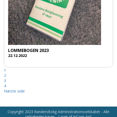
LOMMEBOGEN 2023
22.12.2022
1
2
3
4
Næste side
Copyright 2023 RandersBolig Administrationsselskabet - Alle
rettigheder haves - Lavet af InCom ApS